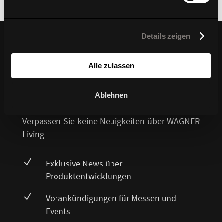
« Ältere Einträge
Details zeigen
Ihre Vorteile bei Ihrer
Alle zulassen
Newsletter-Anmeldung
Ablehnen
Verpassen Sie keine Neuigkeiten über WAGNER
Living
N
Exklusive News über
Produktentwicklungen
N
Vorankündigungen für Messen und
Events