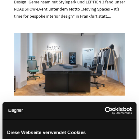
Design! Gemeinsam mit Stylepark und LEPTIEN 3 fand unser
ROADSHOW-Event unter dem Motto „Moving Spaces – It’s
time for bespoke interior design“ in Frankfurt statt....
Roadshow 2025 – Milano Design Week
Milano Design Week 2025 It´s time for bespoke interior
designInspiration und Innovation von WAGNER Living in
Mailand WAGNER Living setzt neue Maßstäbe im Interior-
Diese Webseite verwendet Cookies
Design! Die Milano Design Week 2025 war ein