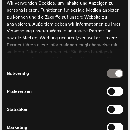
herausragendes Ereignis, das mit beeindruckenden...
Wir verwenden Cookies, um Inhalte und Anzeigen zu
personalisieren, Funktionen für soziale Medien anbieten
zu können und die Zugriffe auf unsere Website zu
analysieren. Außerdem geben wir Informationen zu Ihrer
Verwendung unserer Website an unsere Partner für
soziale Medien, Werbung und Analysen weiter. Unsere
Partner führen diese Informationen möglicherweise mit
weiteren Daten zusammen, die Sie ihnen bereitgestellt
haben oder die sie im Rahmen Ihrer Nutzung der Dienste
gesammelt haben.
Einwilligungsauswahl
Notwendig
Roadshow 2025 – Internorga Hamburg
Präferenzen
Besuchen Sie uns auf Internorga 2025! Entdecken Sie das
Potenzial individueller Raumkonzepte nach Maß! Halle
B4.OG / Stand 326 Besuchen Sie uns auf unserem
Statistiken
Messestand! Halle B4.OG / Stand 326 Standparty am
14.03.2025 ab 17 Uhr! Halle B4.OG / Stand...
Marketing