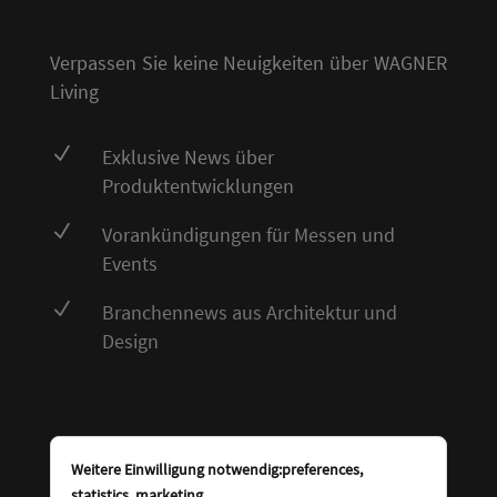
Verpassen Sie keine Neuigkeiten über WAGNER
Living
N
Exklusive News über
Produktentwicklungen
N
Vorankündigungen für Messen und
Events
N
Branchennews aus Architektur und
Design
Weitere Einwilligung notwendig:preferences,
statistics, marketing