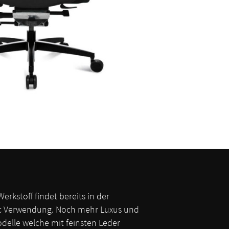
rkstoff findet bereits in der
ic Verwendung. Noch mehr Luxus und
delle welche mit feinsten Leder