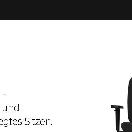
 –
t und
gtes Sitzen.