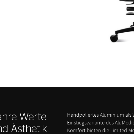
Handpoliertes Aluminium als We
ahre Werte
Einstiegsvariante des AluMed
nd Ästhetik
Komfort bieten die Limited Mo