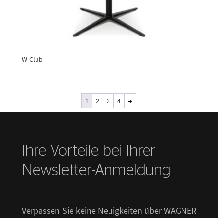
W-Club
1
2
3
4
→
Ihre Vorteile bei Ihrer
Newsletter-Anmeldung
Verpassen Sie keine Neuigkeiten über WAGNER