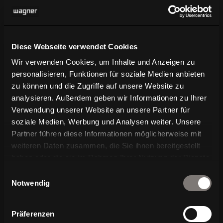
Verpassen Sie keine Neuigkeiten über WAGNER
Living
Diese Webseite verwendet Cookies
N
Exklusive News über
Wir verwenden Cookies, um Inhalte und Anzeigen zu
Produktentwicklungen
personalisieren, Funktionen für soziale Medien anbieten
zu können und die Zugriffe auf unsere Website zu
N
Vorankündigungen für Messen und
analysieren. Außerdem geben wir Informationen zu Ihrer
Events
Verwendung unserer Website an unsere Partner für
soziale Medien, Werbung und Analysen weiter. Unsere
N
Branchennews aus Architektur und
Partner führen diese Informationen möglicherweise mit
Design
weiteren Daten zusammen, die Sie ihnen bereitgestellt
haben oder die sie im Rahmen Ihrer Nutzung der Dienste
gesammelt haben.
Einwilligungsauswahl
Notwendig
Weitere Einwilligung notwendig:preferences,
statistics, marketing
Präferenzen
Einwilligung ändern