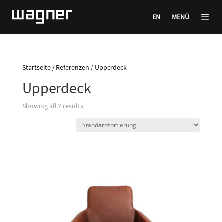
EN
MENÜ
Startseite
/
Referenzen
/ Upperdeck
Upperdeck
Showing all 2 results