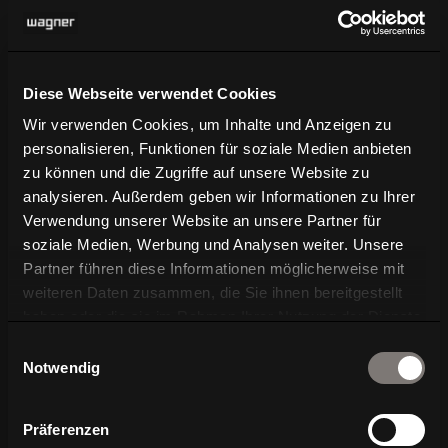
Verpassen Sie keine Neuigkeiten über WAGNER
Living
Diese Webseite verwendet Cookies
N
Exklusive News über
Wir verwenden Cookies, um Inhalte und Anzeigen zu
Produktentwicklungen
personalisieren, Funktionen für soziale Medien anbieten
zu können und die Zugriffe auf unsere Website zu
N
Vorankündigungen für Messen und
analysieren. Außerdem geben wir Informationen zu Ihrer
Events
Verwendung unserer Website an unsere Partner für
soziale Medien, Werbung und Analysen weiter. Unsere
N
Branchennews aus Architektur und
Partner führen diese Informationen möglicherweise mit
Design
weiteren Daten zusammen, die Sie ihnen bereitgestellt
haben oder die sie im Rahmen Ihrer Nutzung der Dienste
gesammelt haben.
Einwilligungsauswahl
Notwendig
Weitere Einwilligung notwendig:preferences,
statistics, marketing
Präferenzen
Einwilligung ändern