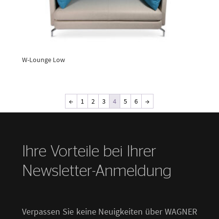
W-Lounge Low
←
1
2
3
4
5
6
→
Ihre Vorteile bei Ihrer
Newsletter-Anmeldung
Verpassen Sie keine Neuigkeiten über WAGNER