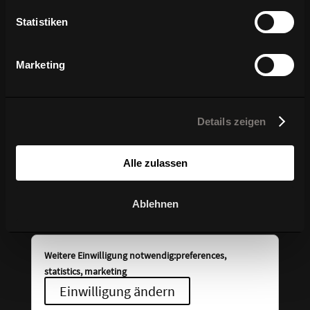
Verpassen Sie keine Neuigkeiten über WAGNER
Living
Statistiken
N
Exklusive News über
Marketing
Produktentwicklungen
N
Vorankündigungen für Messen und
Details zeigen
Events
N
Branchennews aus Architektur und
Alle zulassen
Design
Ablehnen
Weitere Einwilligung notwendig:preferences,
statistics, marketing
Einwilligung ändern