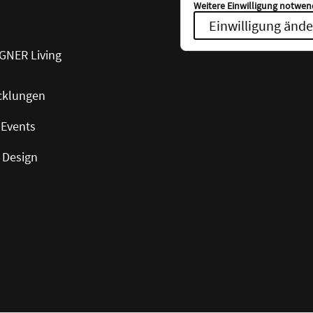
Weitere Einwilligung notwend
Einwilligung ände
GNER Living
cklungen
 Events
 Design