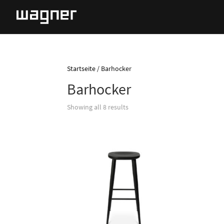
Startseite
/ Barhocker
Barhocker
Showing all 8 results