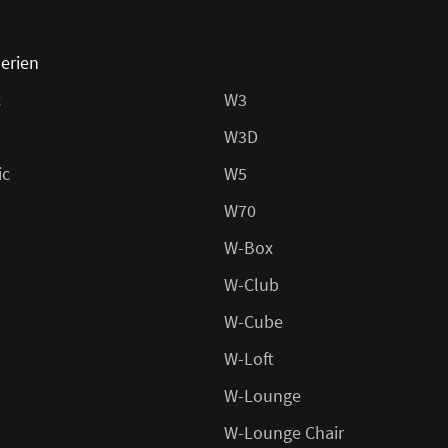
erien
c
W3
W3D
ic
W5
W70
W-Box
W-Club
W-Cube
W-Loft
W-Lounge
W-Lounge Chair