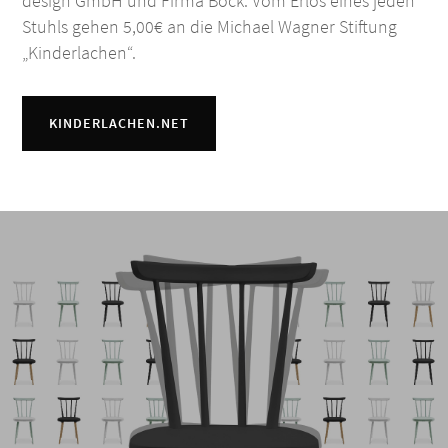
design GmbH und Firma Bock. Vom Erlös eines jeden
Stuhls gehen 5,00€ an die Michael Wagner Stiftung
„Kinderlachen“.
KINDERLACHEN.NET