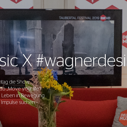
sic X #wagnerdesi
ntag die Show
o „Move your life“!
s Leben in Bewegung
 Impulse suchen –