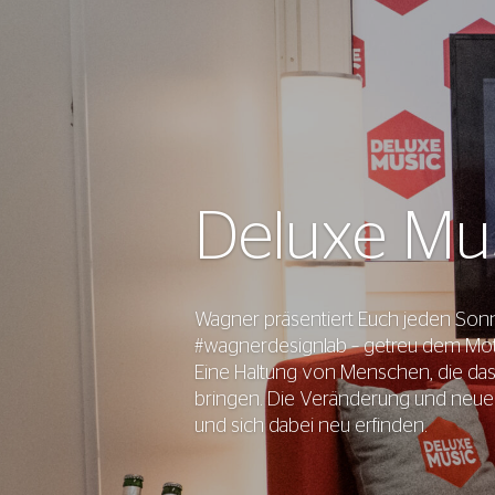
Deluxe Mu
Wagner präsentiert Euch jeden Son
#wagnerdesignlab – getreu dem Mott
Eine Haltung von Menschen, die da
bringen. Die Veränderung und neue
und sich dabei neu erfinden.