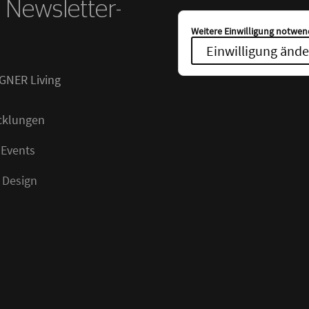
r Newsletter-
Weitere Einwilligung notwend
Einwilligung ände
GNER Living
cklungen
 Events
 Design