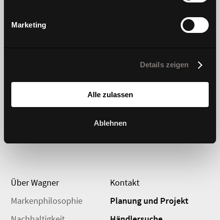
Mehr erfahren
Marketing
Produkte
Innovation
Details zeigen
Stühle und Hocker
Dondola
Sofas
DIEZ Kollektion
Alle zulassen
Tische
#wagnerdesignlab
Ablehnen
Aufbewahrung
Über Wagner
Kontakt
Markenphilosophie
Planung und Projekt
Nachhaltigkeit
Händlersuche