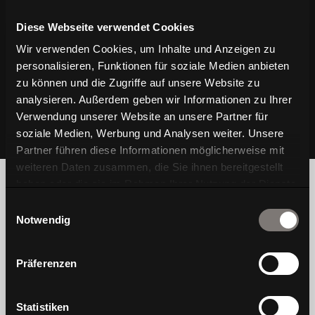
Diese Webseite verwendet Cookies
Wir verwenden Cookies, um Inhalte und Anzeigen zu
personalisieren, Funktionen für soziale Medien anbieten
zu können und die Zugriffe auf unsere Website zu
analysieren. Außerdem geben wir Informationen zu Ihrer
Verwendung unserer Website an unsere Partner für
soziale Medien, Werbung und Analysen weiter. Unsere
Partner führen diese Informationen möglicherweise mit
weiteren Daten zusammen, die Sie ihnen bereitgestellt
haben oder die sie im Rahmen Ihrer Nutzung der Dienste
gesammelt haben.
Einwilligungsauswahl
Notwendig
Wir sind Wagner, eine traditionelle Stuhlmarke,
Präferenzen
die das Wohlbefinden der Menschen im Fokus
hat. Wohlgefühl entsteht für uns, wenn Design,
Bewegung und Gesundheit im Einklang sind.
Statistiken