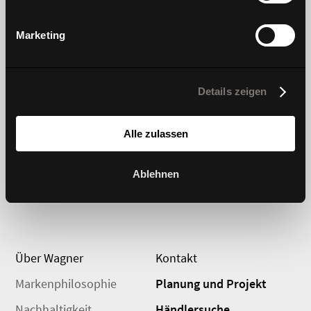
Mehr erfahren
Marketing
Produkte
Innovation
Details zeigen
Stühle und Hocker
Dondola
Sofas
DIEZ Kollektion
Alle zulassen
Tische
#wagnerdesignlab
Ablehnen
Aufbewahrung
Über Wagner
Kontakt
Markenphilosophie
Planung und Projekt
Nachhaltigkeit
Händlersuche