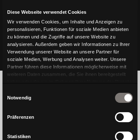
Diese Webseite verwendet Cookies
Wir verwenden Cookies, um Inhalte und Anzeigen zu
personalisieren, Funktionen für soziale Medien anbieten
zu können und die Zugriffe auf unsere Website zu
analysieren. Außerdem geben wir Informationen zu Ihrer
Verwendung unserer Website an unsere Partner für
soziale Medien, Werbung und Analysen weiter. Unsere
Partner führen diese Informationen möglicherweise mit
weiteren Daten zusammen, die Sie ihnen bereitgestellt
haben oder die sie im Rahmen Ihrer Nutzung der Dienste
gesammelt haben.
Einwilligungsauswahl
Notwendig
Wir sind Wagner, eine traditionelle Stuhlmarke,
Präferenzen
die das Wohlbefinden der Menschen im Fokus
hat. Wohlgefühl entsteht für uns, wenn Design,
Bewegung und Gesundheit im Einklang sind.
Statistiken