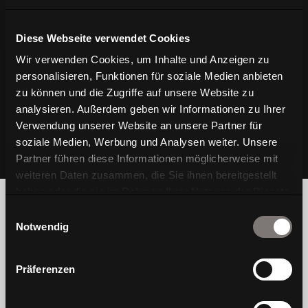
Diese Webseite verwendet Cookies
Wir verwenden Cookies, um Inhalte und Anzeigen zu
personalisieren, Funktionen für soziale Medien anbieten
zu können und die Zugriffe auf unsere Website zu
analysieren. Außerdem geben wir Informationen zu Ihrer
Verwendung unserer Website an unsere Partner für
soziale Medien, Werbung und Analysen weiter. Unsere
Partner führen diese Informationen möglicherweise mit
weiteren Daten zusammen, die Sie ihnen bereitgestellt
haben oder die sie im Rahmen Ihrer Nutzung der Dienste
gesammelt haben.
Einwilligungsauswahl
Notwendig
Wir sind Wagner, eine traditionelle Stuhlmarke,
Präferenzen
die das Wohlbefinden der Menschen im Fokus
hat. Wohlgefühl entsteht für uns, wenn Design,