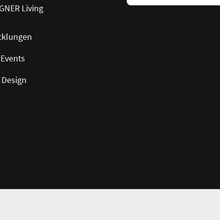
GNER Living
cklungen
 Events
 Design