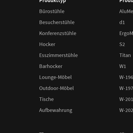
Produkttyp
Produ
Bürostühle
AluMe
Besucherstühle
d1
Konferenzstühle
ErgoM
Hocker
S2
Esszimmerstühle
Titan
Barhocker
W1
Lounge-Möbel
W-19
Outdoor-Möbel
W-19
Tische
W-20
Aufbewahrung
W-20