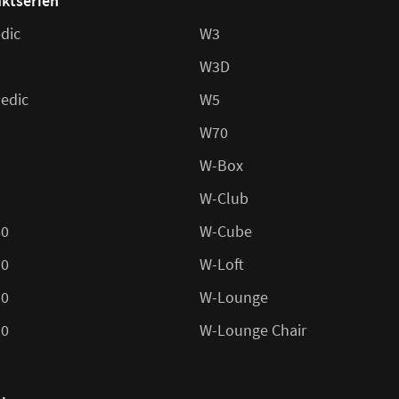
ktserien
dic
W3
W3D
edic
W5
W70
W-Box
W-Club
60
W-Cube
70
W-Loft
10
W-Lounge
20
W-Lounge Chair