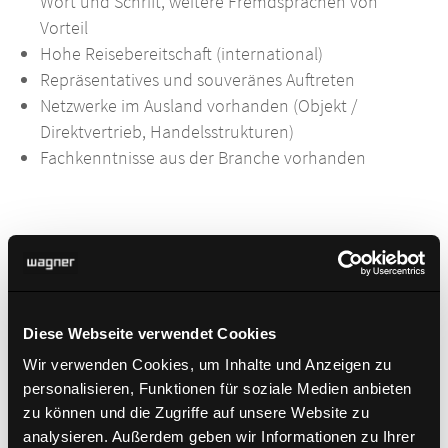
Wort und Schrift, weitere Fremdsprachen von
Vorteil
Hohe Reisebereitschaft (international)
Repräsentatives und souveränes Auftreten
Netzwerke im Ausland vorhanden (Objekt /
Direktvertrieb, Handelsstrukturen)
Fachkenntnisse aus der Branche vorhanden
WAS WIR BIETEN
Entwicklungsperspektive
ein abwechslungsreiches und spannendes
Diese Webseite verwendet Cookies
Aufgabenspektrum, mit dem Sie im Rahmen einer
Wir verwenden Cookies, um Inhalte und Anzeigen zu
intensiven Einarbeitung am Unternehmensstandort
personalisieren, Funktionen für soziale Medien anbieten
in Langenneufnach vertraut gemacht werden
zu können und die Zugriffe auf unsere Website zu
umfangreiches und hochwertiges
analysieren. Außerdem geben wir Informationen zu Ihrer